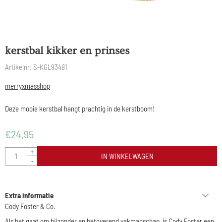
kerstbal kikker en prinses
Artikelnr:
S-KGL93481
merryxmasshop
Deze mooie kerstbal hangt prachtig in de kerstboom!
€
24,95
Aantal
+
IN WINKELWAGEN
-
Extra informatie
Cody Foster & Co.
Als het gaat om bijzonder en betoverend vakmanschap, is
Cody Foster
een