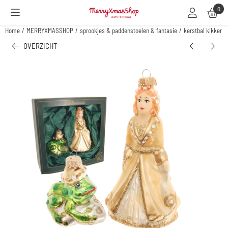
Cookievoorkeuren zijn beschikbaar. Kies instellingen of sta alle cookies toe.
0
Home
/
MERRYXMASSHOP
/
sprookjes & paddenstoelen & fantasie
/
kerstbal kikker e
OVERZICHT