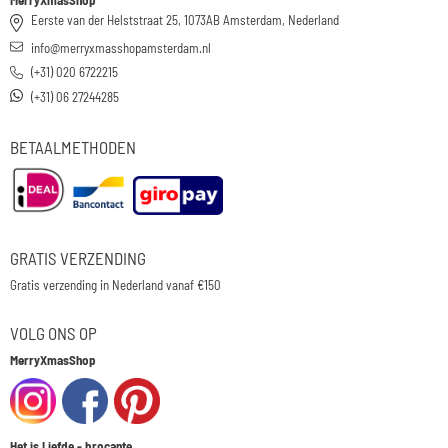
MerryXmasShop
Eerste van der Helststraat 25, 1073AB Amsterdam, Nederland
info@merryxmasshopamsterdam.nl
(+31) 020 6722215
(+31) 06 27244285
BETAALMETHODEN
GRATIS VERZENDING
Gratis verzending in Nederland vanaf €150
VOLG ONS OP
MerryXmasShop
Het is Liefde - brocante