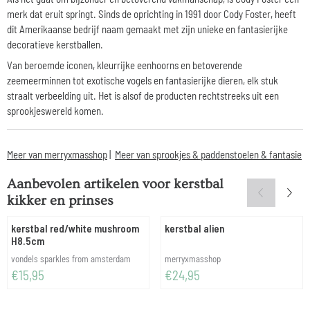
merk dat eruit springt. Sinds de oprichting in 1991 door Cody Foster, heeft
dit Amerikaanse bedrijf naam gemaakt met zijn unieke en fantasierijke
decoratieve kerstballen.
Van beroemde iconen, kleurrijke eenhoorns en betoverende
zeemeerminnen tot exotische vogels en fantasierijke dieren, elk stuk
straalt verbeelding uit. Het is alsof de producten rechtstreeks uit een
sprookjeswereld komen.
Meer van merryxmasshop
|
Meer van sprookjes & paddenstoelen & fantasie
Aanbevolen artikelen voor
kerstbal
kikker en prinses
kerstbal red/white mushroom
kerstbal alien
H8.5cm
Merk:
Merk:
vondels sparkles from amsterdam
merryxmasshop
Prijs: 15,95
Prijs: 24,95
€15,95
€24,95