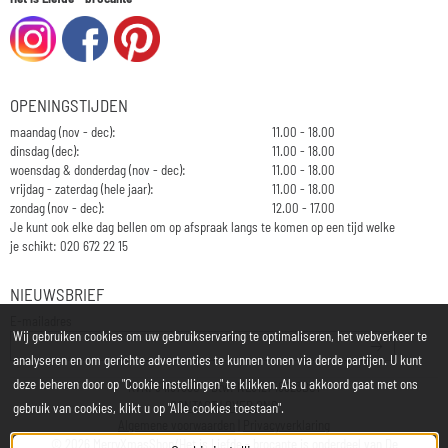
OPENINGSTIJDEN
maandag (nov - dec):
11.00 - 18.00
dinsdag (dec):
11.00 - 18.00
woensdag & donderdag (nov - dec):
11.00 - 18.00
vrijdag - zaterdag (hele jaar):
11.00 - 18.00
zondag (nov - dec):
12.00 - 17.00
Je kunt ook elke dag bellen om op afspraak langs te komen op een tijd welke
je schikt: 020 672 22 15
NIEUWSBRIEF
Vul je e-mailadres in voor de nieuwsbrief
E-mailadres
Wij gebruiken cookies om uw gebruikservaring te optimaliseren, het webverkeer te
analyseren en om gerichte advertenties te kunnen tonen via derde partijen. U kunt
deze beheren door op "Cookie instellingen" te klikken. Als u akkoord gaat met ons
KvK: 34197850 - Btw: NL812748323B01
CONTACT
|
OVER ONS
gebruik van cookies, klikt u op "Alle cookies toestaan".
Algemene voorwaarden
|
Privacyverklaring
©
2026
MerryXmasShop/Het is Liefde - brocante is onderdeel van
De