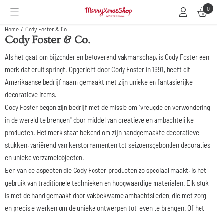
Cookievoorkeuren zijn beschikbaar. Kies instellingen of sta alle cookies toe.
0
Home
/
Cody Foster & Co.
Cody Foster & Co.
Als het gaat om bijzonder en betoverend vakmanschap, is Cody Foster een
merk dat eruit springt. Opgericht door Cody Foster in 1991, heeft dit
Amerikaanse bedrijf naam gemaakt met zijn unieke en fantasierijke
decoratieve items.
Cody Foster begon zijn bedrijf met de missie om "vreugde en verwondering
in de wereld te brengen" door middel van creatieve en ambachtelijke
producten. Het merk staat bekend om zijn handgemaakte decoratieve
stukken, variërend van kerstornamenten tot seizoensgebonden decoraties
en unieke verzamelobjecten.
Een van de aspecten die Cody Foster-producten zo speciaal maakt, is het
gebruik van traditionele technieken en hoogwaardige materialen. Elk stuk
is met de hand gemaakt door vakbekwame ambachtslieden, die met zorg
en precisie werken om de unieke ontwerpen tot leven te brengen. Of het