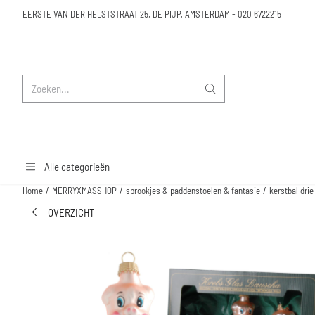
Cookievoorkeuren zijn beschikbaar. Kies instellingen of sta alle cookies toe.
EERSTE VAN DER HELSTSTRAAT 25, DE PIJP, AMSTERDAM
-
020 6722215
Zoeken
Alle categorieën
Home
/
MERRYXMASSHOP
/
sprookjes & paddenstoelen & fantasie
/
kerstbal drie
OVERZICHT