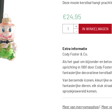
Deze mooie kerstbal hangt prachti
€
24,95
Aantal
+
IN WINKELWAGEN
-
Extra informatie
Cody Foster & Co.
Als het gaat om bijzonder en beto
oprichting in 1991 door Cody Foste
fantasierijke decoratieve kerstball
Van beroemde iconen, kleurrijke 
fantasierijke dieren, elk stuk straa
sprookjeswereld komen.
Meer van merryxmasshop
|
Meer va