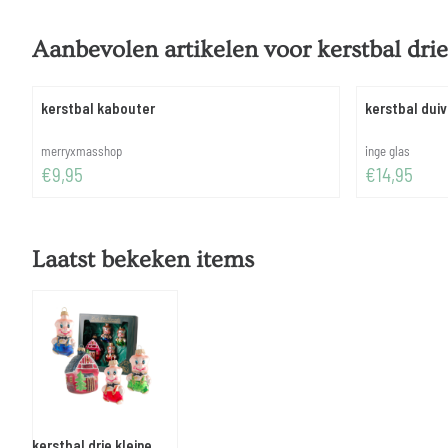
Aanbevolen artikelen voor
kerstbal drie
kerstbal kabouter
kerstbal duiv
Merk:
Merk:
merryxmasshop
inge glas
Prijs: 9,95
Prijs: 14,95
€9,95
€14,95
Laatst bekeken items
kerstbal drie kleine