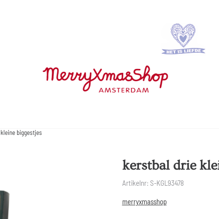
 kleine biggestjes
kerstbal drie kle
Artikelnr:
S-KGL93478
merryxmasshop