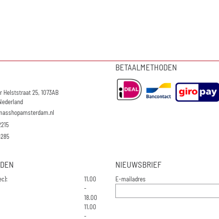
BETAALMETHODEN
r Helststraat 25, 1073AB
Nederland
masshopamsterdam.nl
2215
4285
JDEN
NIEUWSBRIEF
Vul je e-mailadres in voor de 
ec):
11.00
E-mailadres
-
18.00
11.00
-