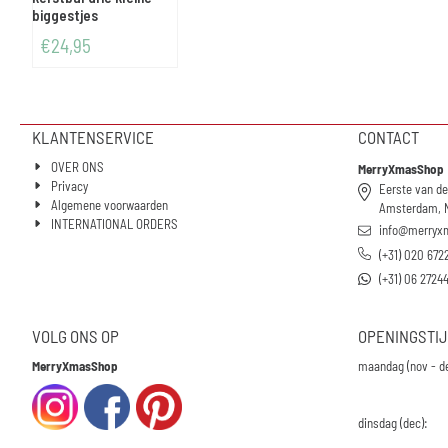
biggestjes
€
24,95
KLANTENSERVICE
CONTACT
OVER ONS
MerryXmasShop
Privacy
Eerste van de
Algemene voorwaarden
Amsterdam, 
INTERNATIONAL ORDERS
info@merryx
(+31) 020 672
(+31) 06 2724
VOLG ONS OP
OPENINGSTI
MerryXmasShop
maandag (nov - d
dinsdag (dec):