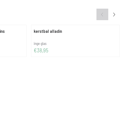
ins
kerstbal alladin
k
Merk:
M
inge glas
i
Prijs: 38,95
P
€38,95