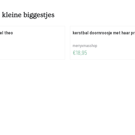
 kleine biggestjes
el theo
kerstbal doornroosje met haar pr
Merk:
merryxmasshop
Prijs: 18,95
€18,95