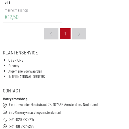
vilt
Merk:
merryxmasshop
Prijs: 12,50
€12,50
1
KLANTENSERVICE
OVER ONS
Privacy
Algemene voorwaarden
INTERNATIONAL ORDERS
CONTACT
MerryXmasShop
Eerste van der Helststraat 25, 1073AB Amsterdam, Nederland
info@merryxmasshopamsterdam.nl
(+31) 020 6722215
(+31) 06 27244285