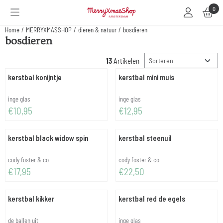
Cookievoorkeuren zijn beschikbaar. Kies instellingen of sta alle cookies toe.
0
Home
/
MERRYXMASSHOP
/
dieren & natuur
/
bosdieren
bosdieren
Sorteermethode
13
Artikelen
kerstbal konijntje
kerstbal mini muis
Merk:
Merk:
inge glas
inge glas
Prijs: 10,95
Prijs: 12,95
€10,95
€12,95
kerstbal black widow spin
kerstbal steenuil
Merk:
Merk:
cody foster & co
cody foster & co
Prijs: 17,95
Prijs: 22,50
€17,95
€22,50
kerstbal kikker
kerstbal red de egels
Merk:
Merk:
de ballen uit
inge glas