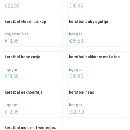
Prijs: 22,50
Prijs: 16,95
€22,50
€16,95
kerstbal vleermuis kop
kerstbal baby egeltje
Merk:
Merk:
cody foster & co
inge glas
Prijs: 19,95
Prijs: 15,50
€19,95
€15,50
kerstbal baby vosje
kerstbal eekhoorn met eten
Merk:
Merk:
inge glas
inge glas
Prijs: 18,50
Prijs: 19,95
€18,50
€19,95
kerstbal eekhoorntje
kerstbal haas
Merk:
Merk:
inge glas
inge glas
Prijs: 12,95
Prijs: 20,99
€12,95
€20,99
kerstbal muis met winterjas,