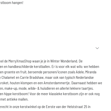
kerstboom hangen!
kel de MerryXmasShop waan je je in Winter Wonderland. De
n en handbeschilderde kerstballen. Er is voor elk wat wils: we hebben
ten groente en fruit, beroemde personen/iconen zoals Adele, Miranda
thy Chalamet en Carrie Bradshaw, maar ook van typisch Nederlandse
n kroket, houten klompen en een Amsterdammertje. Daarnaast hebben we
n, make-up, mode, wilde- & huisdieren en allerlei lekkere taartjes.
r een hippe kerstboom! Voor de meer klassieke kerstboom zijn er ook nog
 met antieke mallen.
erecht in onze kerstwinkel op de Eerste van der Helststraat 25 in