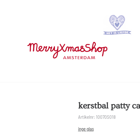
kerstbal patty c
Artikelnr:
10070S018
inge glas