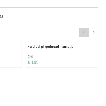
ts
kerstbal gingerbread mannetje
k
Merk:
M
OMG
i
Prijs: 11,95
P
€11,95