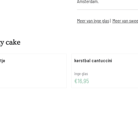
Amsterdam.
Meer van inge glas
|
Meer van swee
ty cake
tje
kerstbal cantuccini
Merk:
inge glas
Prijs: 16,95
€16,95