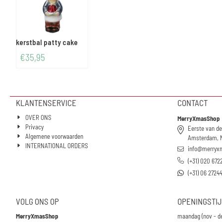
kerstbal patty cake
€
35,95
KLANTENSERVICE
CONTACT
OVER ONS
MerryXmasShop
Privacy
Eerste van de
Algemene voorwaarden
Amsterdam, 
INTERNATIONAL ORDERS
info@merryx
(+31) 020 672
(+31) 06 2724
VOLG ONS OP
OPENINGSTI
MerryXmasShop
maandag (nov - d