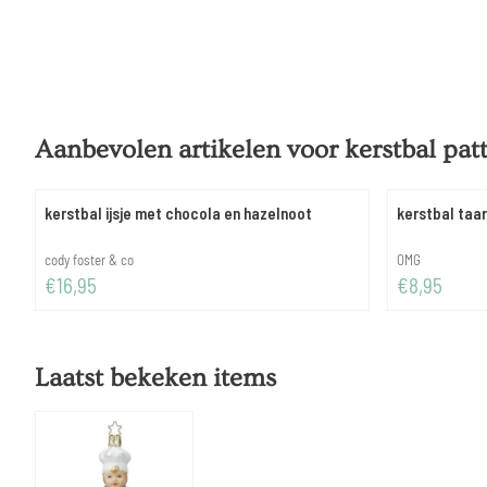
Aanbevolen artikelen voor
kerstbal pat
kerstbal ijsje met chocola en hazelnoot
kerstbal taar
Merk:
Merk:
cody foster & co
OMG
Prijs: 16,95
Prijs: 8,95
€16,95
€8,95
Laatst bekeken items