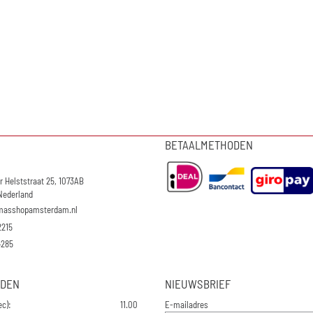
BETAALMETHODEN
r Helststraat 25, 1073AB
Nederland
masshopamsterdam.nl
2215
4285
JDEN
NIEUWSBRIEF
Vul je e-mailadres in voor de 
ec):
11.00
E-mailadres