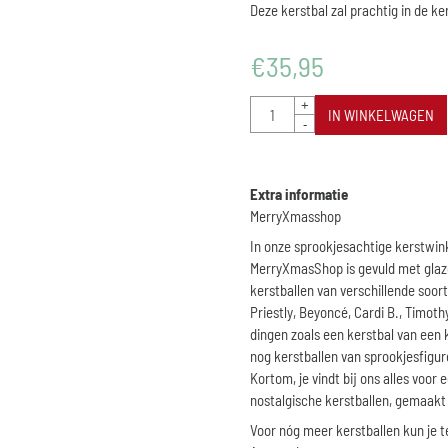
Deze kerstbal zal prachtig in de 
€
35,95
Aantal
+
IN WINKELWAGEN
-
Extra informatie
MerryXmasshop
In onze sprookjesachtige kerstwin
MerryXmasShop is gevuld met glaze
kerstballen van verschillende soor
Priestly, Beyoncé, Cardi B., Timo
dingen zoals een kerstbal van ee
nog kerstballen van sprookjesfigure
Kortom, je vindt bij ons alles voo
nostalgische kerstballen, gemaakt
Voor nóg meer kerstballen kun je t