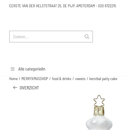
Cookievoorkeuren zijn beschikbaar. Kies instellingen of sta alle cookies toe.
EERSTE VAN DER HELSTSTRAAT 25, DE PIJP, AMSTERDAM
-
020 6722215
Zoeken
Alle categorieën
Home
/
MERRYXMASSHOP
/
food & drinks
/
sweets
/
kerstbal patty cake
OVERZICHT