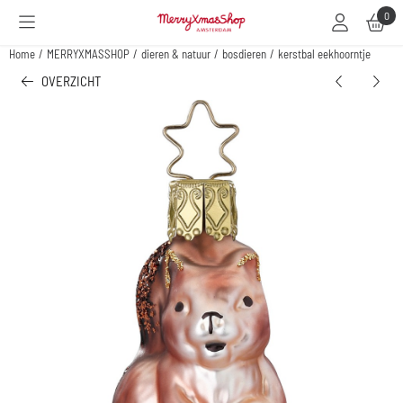
Cookievoorkeuren zijn beschikbaar. Kies instellingen of sta alle cookies toe.
0
Home
/
MERRYXMASSHOP
/
dieren & natuur
/
bosdieren
/
kerstbal eekhoorntje
OVERZICHT