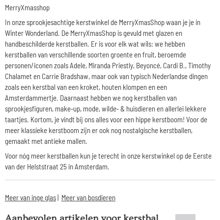
MerryXmasshop
In onze sprookjesachtige kerstwinkel de MerryXmasShop waan je je in
Winter Wonderland. De MerryXmasShop is gevuld met glazen en
handbeschilderde kerstballen. Er is voor elk wat wils: we hebben
kerstballen van verschillende soorten groente en fruit, beroemde
personen/iconen zoals Adele, Miranda Priestly, Beyoncé, Cardi B., Timothy
Chalamet en Carrie Bradshaw, maar ook van typisch Nederlandse dingen
zoals een kerstbal van een kroket, houten klompen en een
Amsterdammertje. Daarnaast hebben we nog kerstballen van
sprookjesfiguren, make-up, mode, wilde- & huisdieren en allerlei lekkere
taartjes. Kortom, je vindt bij ons alles voor een hippe kerstboom! Voor de
meer klassieke kerstboom zijn er ook nog nostalgische kerstballen,
gemaakt met antieke mallen.
Voor nóg meer kerstballen kun je terecht in onze kerstwinkel op de Eerste
van der Helststraat 25 in Amsterdam.
Meer van inge glas
|
Meer van bosdieren
Aanbevolen artikelen voor
kerstbal