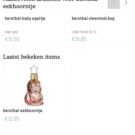
eekhoorntje
kerstbal baby egeltje
kerstbal vleermuis kop
Merk:
Merk:
inge glas
cody foster & co
Prijs: 15,50
Prijs: 19,95
€15,50
€19,95
Laatst bekeken items
kerstbal eekhoorntje
€
12,95