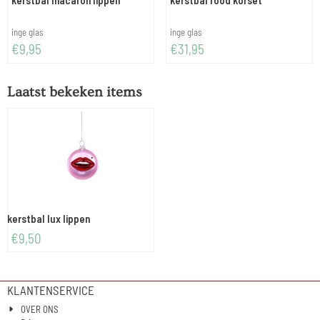
kerstbal macaron lippen
kerstbal rood korset
Merk:
Merk:
inge glas
inge glas
Prijs: 9,95
Prijs: 31,95
€9,95
€31,95
Laatst bekeken items
kerstbal lux lippen
€
9,50
KLANTENSERVICE
OVER ONS