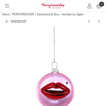
Cookievoorkeuren zijn beschikbaar. Kies instellingen of sta alle cookies toe.
0
Home
/
MERRYXMASSHOP
/
fashionista & diva
/
kerstbal lux lippen
OVERZICHT