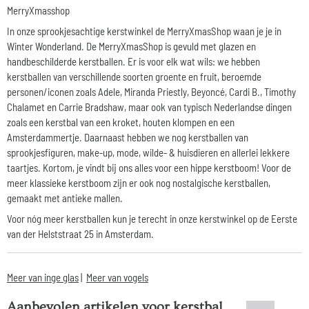
MerryXmasshop
In onze sprookjesachtige kerstwinkel de MerryXmasShop waan je je in
Winter Wonderland. De MerryXmasShop is gevuld met glazen en
handbeschilderde kerstballen. Er is voor elk wat wils: we hebben
kerstballen van verschillende soorten groente en fruit, beroemde
personen/iconen zoals Adele, Miranda Priestly, Beyoncé, Cardi B., Timothy
Chalamet en Carrie Bradshaw, maar ook van typisch Nederlandse dingen
zoals een kerstbal van een kroket, houten klompen en een
Amsterdammertje. Daarnaast hebben we nog kerstballen van
sprookjesfiguren, make-up, mode, wilde- & huisdieren en allerlei lekkere
taartjes. Kortom, je vindt bij ons alles voor een hippe kerstboom! Voor de
meer klassieke kerstboom zijn er ook nog nostalgische kerstballen,
gemaakt met antieke mallen.
Voor nóg meer kerstballen kun je terecht in onze kerstwinkel op de Eerste
van der Helststraat 25 in Amsterdam.
Meer van inge glas
|
Meer van vogels
Aanbevolen artikelen voor
kerstbal