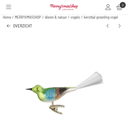
Cookievoorkeuren zijn beschikbaar. Kies instellingen of sta alle cookies toe.
0
Home
/
MERRYXMASSHOP
/
dieren & natuur
/
vogels
/
kerstbal groenling vogel
OVERZICHT