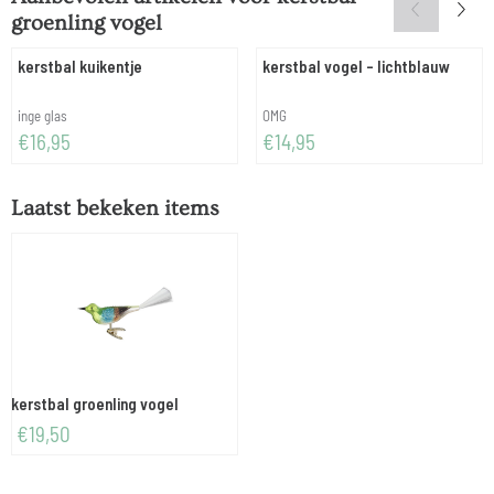
groenling vogel
kerstbal kuikentje
kerstbal vogel - lichtblauw
Merk:
Merk:
inge glas
OMG
Prijs: 16,95
Prijs: 14,95
€16,95
€14,95
Laatst bekeken items
kerstbal groenling vogel
€
19,50