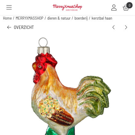
Cookievoorkeuren zijn beschikbaar. Kies instellingen of sta alle cookies toe.
0
Home
/
MERRYXMASSHOP
/
dieren & natuur
/
boerderij
/
kerstbal haan
OVERZICHT