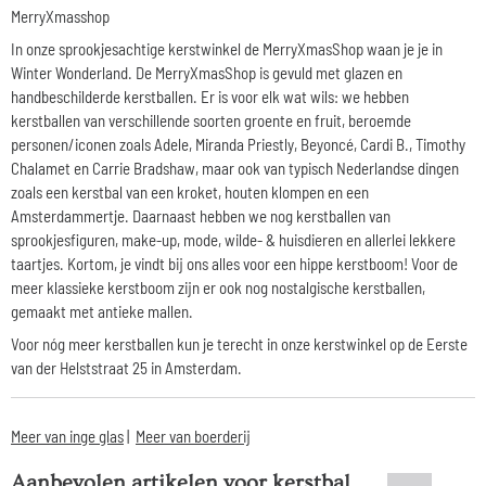
MerryXmasshop
In onze sprookjesachtige kerstwinkel de MerryXmasShop waan je je in
Winter Wonderland. De MerryXmasShop is gevuld met glazen en
handbeschilderde kerstballen. Er is voor elk wat wils: we hebben
kerstballen van verschillende soorten groente en fruit, beroemde
personen/iconen zoals Adele, Miranda Priestly, Beyoncé, Cardi B., Timothy
Chalamet en Carrie Bradshaw, maar ook van typisch Nederlandse dingen
zoals een kerstbal van een kroket, houten klompen en een
Amsterdammertje. Daarnaast hebben we nog kerstballen van
sprookjesfiguren, make-up, mode, wilde- & huisdieren en allerlei lekkere
taartjes. Kortom, je vindt bij ons alles voor een hippe kerstboom! Voor de
meer klassieke kerstboom zijn er ook nog nostalgische kerstballen,
gemaakt met antieke mallen.
Voor nóg meer kerstballen kun je terecht in onze kerstwinkel op de Eerste
van der Helststraat 25 in Amsterdam.
Meer van inge glas
|
Meer van boerderij
Aanbevolen artikelen voor
kerstbal