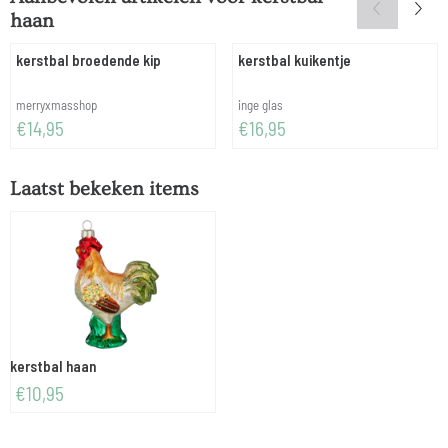
haan
kerstbal broedende kip
kerstbal kuikentje
Merk:
Merk:
merryxmasshop
inge glas
Prijs: 14,95
Prijs: 16,95
€14,95
€16,95
Laatst bekeken items
kerstbal haan
€
10,95