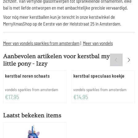
zichzelf. Van verfijnde glasontwerpen tot sprankelende ornamenten, elke
bal is met liefde ontworpen en met ambachtelijke precisie vervaardigd.
Voor nóg meer kerstballen kun je terecht in onze kerstwinkel de
MerryXmasShop op de Eerste van der Helststraat 25 in Amsterdam.
Meer van vondels sparkles from amsterdam
|
Meer van vondels
Aanbevolen artikelen voor
kerstbal my
little pony - Izzy
kerstbal noren schaats
kerstbal speculaas koekje
Merk:
Merk:
vondels sparkles from amsterdam
vondels sparkles from amsterdam
Prijs: 17,95
Prijs: 14,95
€17,95
€14,95
Laatst bekeken items