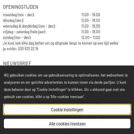
OPENINGSTIJDEN
maandag (nov - dec):
11.00 - 18.00
dinsdag (dec):
11.00 - 18.00
woensdag & donderdag (nov - dec):
11.00 - 18.00
vrijdag - zaterdag (hele jaar):
11.00 - 18.00
zondag (nov - dec):
12.00 - 17.00
Je kunt ook elke dag bellen om op afspraak langs te komen op een tijd welke
je schikt: 020 672 22 15
NIEUWSBRIEF
Vul je e-mailadres in voor de nieuwsbrief
E-mailadres
Wij gebruiken cookies om uw gebruikservaring te optimaliseren, het webverkeer te
analyseren en om gerichte advertenties te kunnen tonen via derde partijen. U kunt
deze beheren door op "Cookie instellingen" te klikken. Als u akkoord gaat met ons
KvK: 34197850 - Btw: NL812748323B01
CONTACT
|
OVER ONS
gebruik van cookies, klikt u op "Alle cookies toestaan".
Algemene voorwaarden
|
Privacyverklaring
©
2026
MerryXmasShop/Het is Liefde - brocante is onderdeel van
De
Cookie instellingen
Kinderfeestwinkel
Alle prijzen op deze website zijn inclusief 21% BTW
Alle cookies toestaan