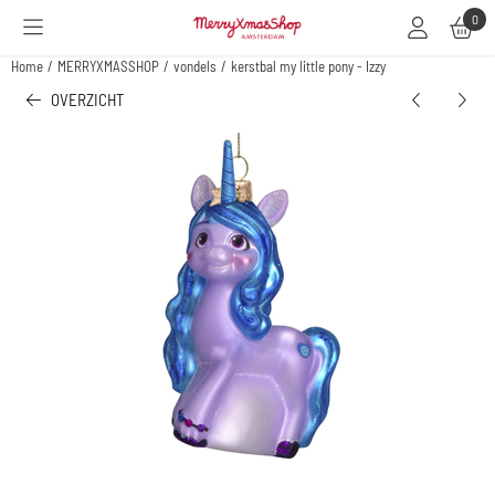
Cookievoorkeuren zijn beschikbaar. Kies instellingen of sta alle cookies toe.
0
Home
/
MERRYXMASSHOP
/
vondels
/
kerstbal my little pony - Izzy
OVERZICHT