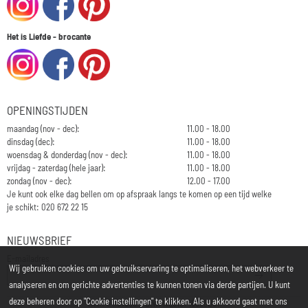
Het is Liefde - brocante
OPENINGSTIJDEN
maandag (nov - dec):
11.00 - 18.00
dinsdag (dec):
11.00 - 18.00
woensdag & donderdag (nov - dec):
11.00 - 18.00
vrijdag - zaterdag (hele jaar):
11.00 - 18.00
zondag (nov - dec):
12.00 - 17.00
Je kunt ook elke dag bellen om op afspraak langs te komen op een tijd welke
je schikt: 020 672 22 15
NIEUWSBRIEF
Vul je e-mailadres in voor de nieuwsbrief
E-mailadres
Wij gebruiken cookies om uw gebruikservaring te optimaliseren, het webverkeer te
analyseren en om gerichte advertenties te kunnen tonen via derde partijen. U kunt
deze beheren door op "Cookie instellingen" te klikken. Als u akkoord gaat met ons
KvK: 34197850 - Btw: NL812748323B01