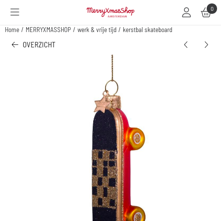
Cookievoorkeuren zijn beschikbaar. Kies instellingen of sta alle cookies toe.
0
Home
/
MERRYXMASSHOP
/
werk & vrije tijd
/
kerstbal skateboard
OVERZICHT