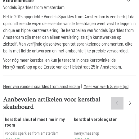
Extra informatie
Vondels Sparkles from Amsterdam
Het in 2015 opgerichte
Vondels Sparkles from Amsterdam
is een bedrijf dat
op schitterende wijze de essentie van de feestdagen weet vast te leggen in
chique en hippe kerstversiering. De kerstballen van Vondels Sparkles from
Amsterdam zijn meer dan alleen versiering; ze zijn kunstwerken op
zichzelf. Van verfijnde glasontwerpen tot sprankelende ornamenten, elke
bal is met liefde ontworpen en met ambachtelijke precisie vervaardigd.
Voor nóg meer kerstballen kun je terecht in onze kerstwinkel de
MerryXmasShop op de Eerste van der Helststraat 25 in Amsterdam.
Meer van vondels sparkles from amsterdam
|
Meer van werk & vrije tijd
Aanbevolen artikelen voor
kerstbal
skateboard
kerstbal sleutel meet me in my
kerstbal verpleegster
room
Merk:
Merk:
vondels sparkles from amsterdam
merryxmasshop