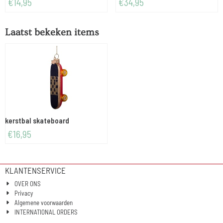
Prijs: 14,95
Prijs: 34,95
€14,95
€34,95
Laatst bekeken items
kerstbal skateboard
€
16,95
KLANTENSERVICE
OVER ONS
Privacy
Algemene voorwaarden
INTERNATIONAL ORDERS