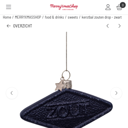
Cookievoorkeuren zijn beschikbaar. Kies instellingen of sta alle cookies toe.
0
Home
/
MERRYXMASSHOP
/
food & drinks
/
sweets
/
kerstbal zouten drop - zwart
OVERZICHT