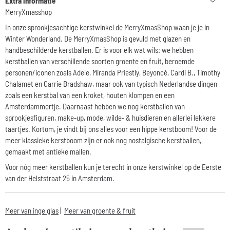
Extra informatie
MerryXmasshop
In onze sprookjesachtige kerstwinkel de MerryXmasShop waan je je in
Winter Wonderland. De MerryXmasShop is gevuld met glazen en
handbeschilderde kerstballen. Er is voor elk wat wils: we hebben
kerstballen van verschillende soorten groente en fruit, beroemde
personen/iconen zoals Adele, Miranda Priestly, Beyoncé, Cardi B., Timothy
Chalamet en Carrie Bradshaw, maar ook van typisch Nederlandse dingen
zoals een kerstbal van een kroket, houten klompen en een
Amsterdammertje. Daarnaast hebben we nog kerstballen van
sprookjesfiguren, make-up, mode, wilde- & huisdieren en allerlei lekkere
taartjes. Kortom, je vindt bij ons alles voor een hippe kerstboom! Voor de
meer klassieke kerstboom zijn er ook nog nostalgische kerstballen,
gemaakt met antieke mallen.
Voor nóg meer kerstballen kun je terecht in onze kerstwinkel op de Eerste
van der Helststraat 25 in Amsterdam.
Meer van inge glas
|
Meer van groente & fruit