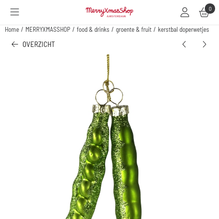
Cookievoorkeuren zijn beschikbaar. Kies instellingen of sta alle cookies toe.
0
Home
/
MERRYXMASSHOP
/
food & drinks
/
groente & fruit
/
kerstbal doperwetjes
OVERZICHT