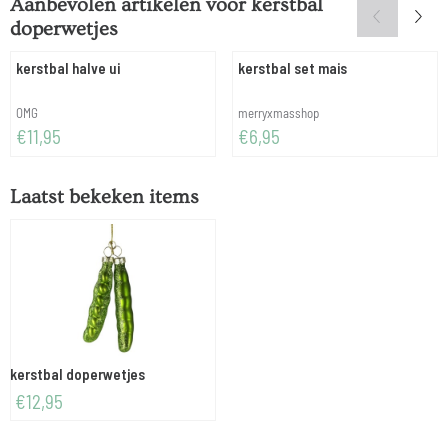
Aanbevolen artikelen voor
kerstbal
doperwetjes
kerstbal halve ui
kerstbal set mais
Merk:
Merk:
OMG
merryxmasshop
Prijs: 11,95
Prijs: 6,95
€11,95
€6,95
Laatst bekeken items
kerstbal doperwetjes
€
12,95