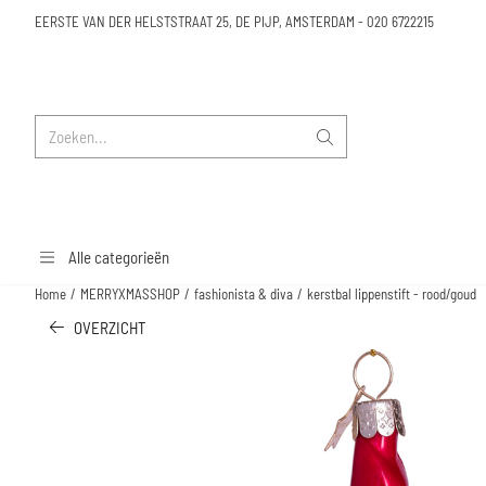
Cookievoorkeuren zijn beschikbaar. Kies instellingen of sta alle cookies toe.
EERSTE VAN DER HELSTSTRAAT 25, DE PIJP, AMSTERDAM
-
020 6722215
Zoeken
Alle categorieën
Home
/
MERRYXMASSHOP
/
fashionista & diva
/
kerstbal lippenstift - rood/goud
OVERZICHT