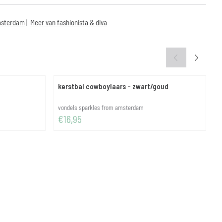
msterdam
|
Meer van fashionista & diva
kerstbal cowboylaars - zwart/goud
k
Merk:
M
vondels sparkles from amsterdam
c
Prijs: 16,95
P
€16,95