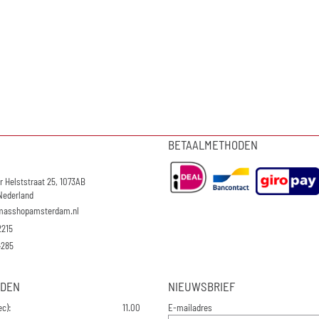
BETAALMETHODEN
r Helststraat 25, 1073AB
Nederland
masshopamsterdam.nl
2215
4285
JDEN
NIEUWSBRIEF
Vul je e-mailadres in voor de 
ec):
11.00
E-mailadres