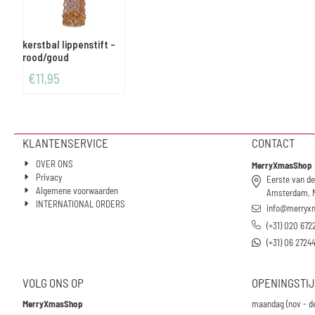
kerstbal lippenstift -
rood/goud
€
11,95
KLANTENSERVICE
CONTACT
OVER ONS
MerryXmasShop
Privacy
Eerste van de
Algemene voorwaarden
Amsterdam, 
INTERNATIONAL ORDERS
info@merryx
(+31) 020 672
(+31) 06 2724
VOLG ONS OP
OPENINGSTI
MerryXmasShop
maandag (nov - d