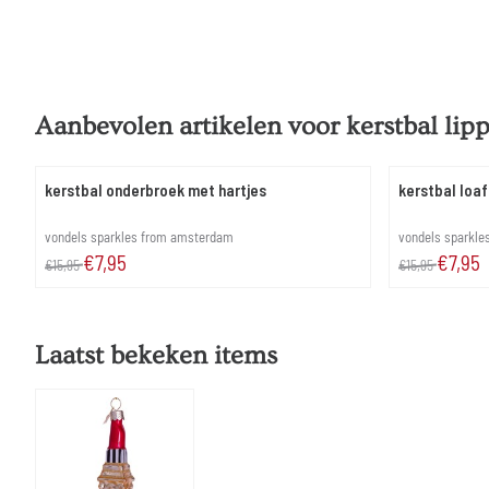
Aanbevolen artikelen voor
kerstbal lip
kerstbal onderbroek met hartjes
kerstbal loaf
Merk:
Merk:
vondels sparkles from amsterdam
vondels sparkl
Van 15,95 voor 7,95
Van 15,95 voor
€7,95
€7,95
€15,95
€15,95
Laatst bekeken items