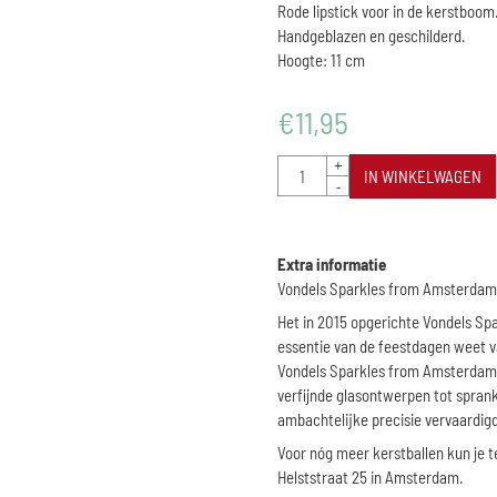
Rode lipstick voor in de kerstboom
Handgeblazen en geschilderd.
Hoogte: 11 cm
€
11,95
Aantal
+
IN WINKELWAGEN
-
Extra informatie
Vondels Sparkles from Amsterdam
Het in 2015 opgerichte
Vondels Sp
essentie van de feestdagen weet va
Vondels Sparkles from Amsterdam zi
verfijnde glasontwerpen tot spran
ambachtelijke precisie vervaardigd
Voor nóg meer kerstballen kun je 
Helststraat 25 in Amsterdam.