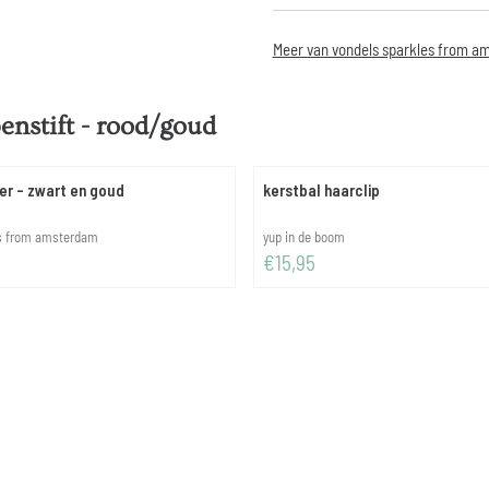
Meer van vondels sparkles from a
penstift - rood/goud
er - zwart en goud
kerstbal haarclip
Merk:
es from amsterdam
yup in de boom
 7,95
Prijs: 15,95
€15,95