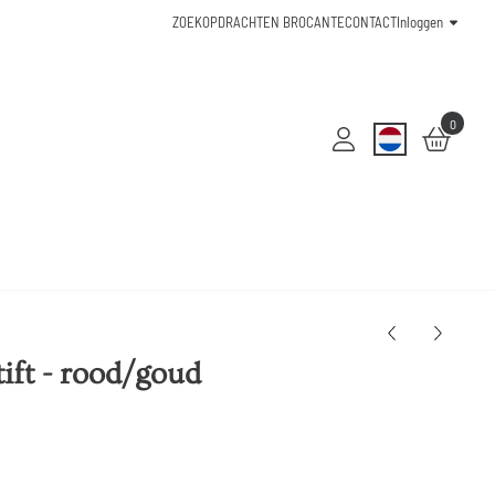
ZOEKOPDRACHTEN BROCANTE
CONTACT
Inloggen
0
tift - rood/goud